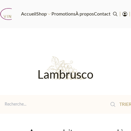
Accueil
Shop
Promotions
À propos
Contact
Lambrusco
Reche
TRIER