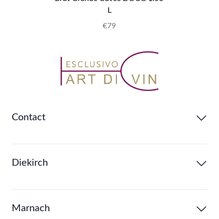
L
€79
Contact
Diekirch
Marnach