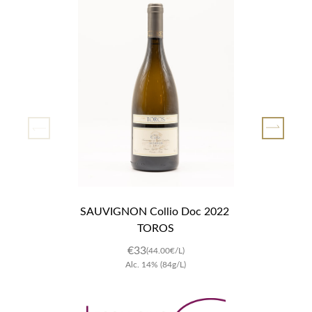
SAUVIGNON Collio Doc 2022 
TOROS
€33
(44.00€/L)
Alc.
14
%
(84g/L)