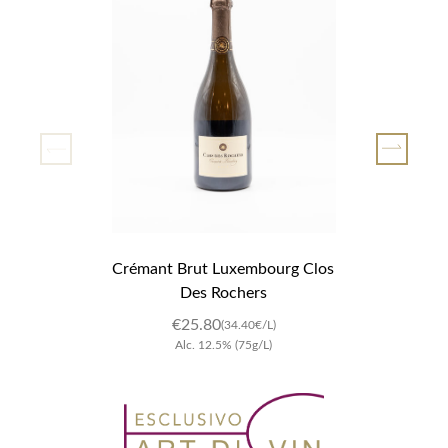
Crémant Brut Luxembourg Clos 
Des Rochers
€25.80
(34.40€/L)
Alc.
12.5
%
(75g/L)