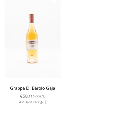
Grappa Di Barolo Gaja
€
58
(116.00€/L)
Alc.
42
%
(168g/L)