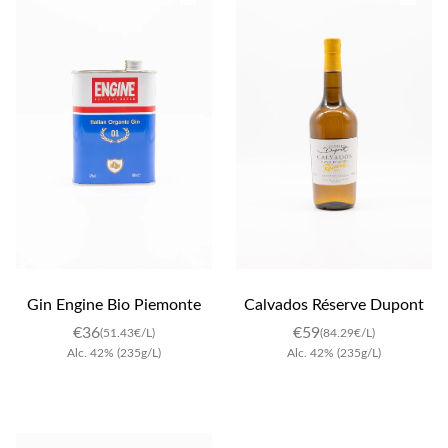
Gin Engine Bio Piemonte
Calvados Réserve Dupont
€
36
€
59
(51.43€/L)
(84.29€/L)
Alc.
42
%
(235g/L)
Alc.
42
%
(235g/L)