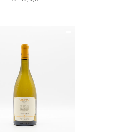
Alc.
13
%
(78g/L)