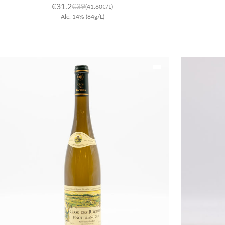
€
31.2
€
39
(41.60€/L)
Alc.
14
%
(84g/L)