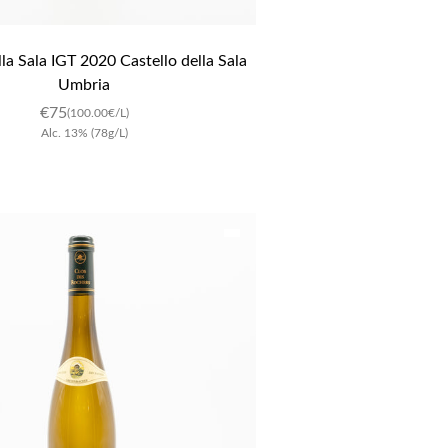
a Sala IGT 2020 Castello della Sala 
Umbria
€
75
(100.00€/L)
Alc.
13
%
(78g/L)