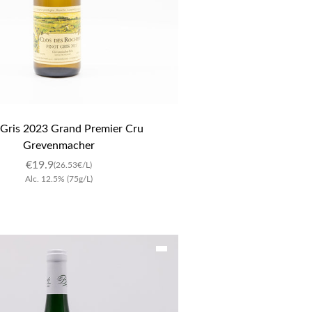
 Gris 2023 Grand Premier Cru 
Grevenmacher
€
19.9
(26.53€/L)
Alc.
12.5
%
(75g/L)