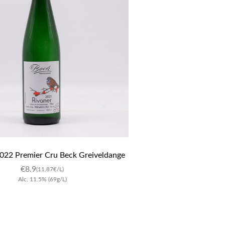
22 Premier Cru Beck Greiveldange
€
8.9
(11.87€/L)
Alc.
11.5
%
(69g/L)