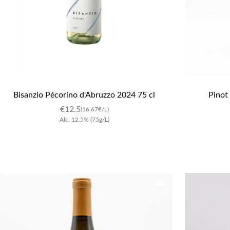
Bisanzio Pécorino d'Abruzzo 2024 75 cl
Pinot
€
12.5
(16.67€/L)
Alc.
12.5
%
(75g/L)