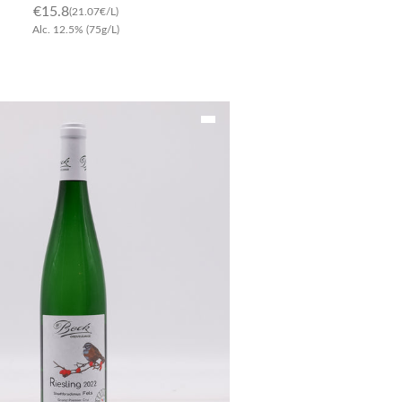
€
15.8
(21.07€/L)
Alc.
12.5
%
(75g/L)