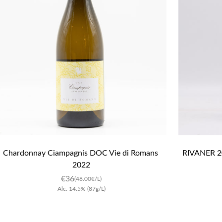
Chardonnay Ciampagnis DOC Vie di Romans 
RIVANER 20
2022
€
36
(48.00€/L)
Alc.
14.5
%
(87g/L)