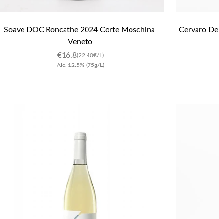
Soave DOC Roncathe 2024 Corte Moschina 
Cervaro Dell
Veneto
€
16.8
(22.40€/L)
Alc.
12.5
%
(75g/L)