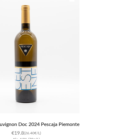
auvignon Doc 2024 Pescaja Piemonte
€
19.8
(26.40€/L)