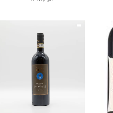
Alc.
15
%
(90g/L)