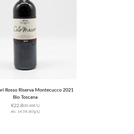
ri Rosso Riserva Montecucco 2021 
Bio Toscana
€
22.8
(30.40€/L)
Alc.
14.5
%
(87g/L)