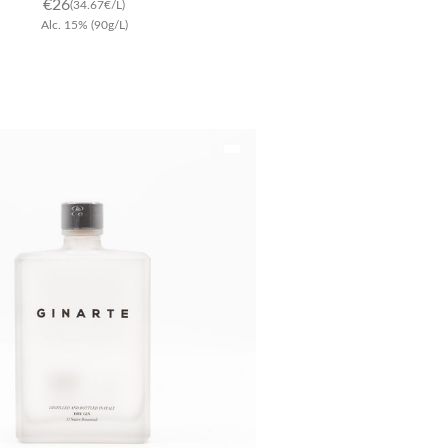
€
26
(34.67€/L)
Alc.
15
%
(90g/L)