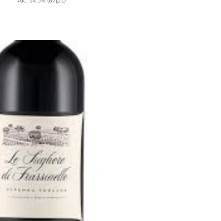
Alc.
14.5
%
(87g/L)