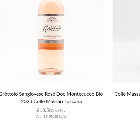
Gròttolo Sangiovese Rosé Doc Montecucco Bio 
Colle Massa
2023 Colle Massari Toscana
€
13.5
(18.00€/L)
Alc.
13.5
%
(81g/L)