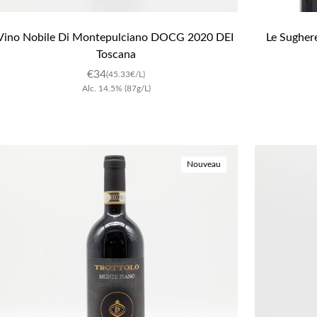
Vino Nobile Di Montepulciano DOCG 2020 DEI 
Le Sugher
Toscana
€
34
(45.33€/L)
Alc.
14.5
%
(87g/L)
Nouveau