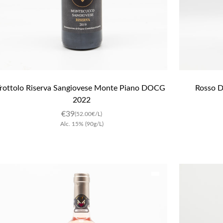
rottolo Riserva Sangiovese Monte Piano DOCG 
Rosso D
2022
€
39
(52.00€/L)
Alc.
15
%
(90g/L)