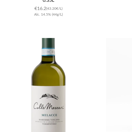
0.35L
€
16.2
(43.20€/L)
Alc.
14.5
%
(44g/L)