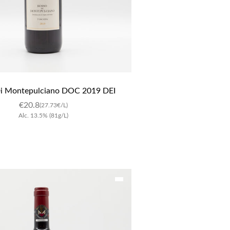
i Montepulciano DOC 2019 DEI
€
20.8
(27.73€/L)
Alc.
13.5
%
(81g/L)