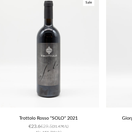
Sale
Trottolo Rosso "SOLO" 2021
Gior
€
23.6
€
29.5
(31.47€/L)